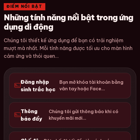
ĐIỂM NỔI BẬT
Những tính năng nổi bật trong ứng
dụng di động
Chúng tôi thiết kế ứng dụng để bạn có trải nghiệm
mượt mà nhất. Mỗi tính năng được tối ưu cho màn hình
cảm ứng và thói quen...
Đăng nhập
Bạn mở khóa tài khoản bằng
vân tay hoặc Face...
sinh trắc học
Thông
Chúng tôi gửi thông báo khi có
khuyến mãi mới...
báo đẩy