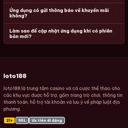
Ứng dụng có gửi thông báo về khuyến mãi
không?
Làm sao để cập nhật ứng dụng khi có phiên
bản mới?
loto188
loto188 là trung tâm casino và cá cược thể thao cho
các khu vực được hỗ trợ, gồm trang trò chơi, thông tin
thanh toán, hỗ trợ tài khoản và lưu ý về pháp luật địa
phương.
21+
SSL
Ưu tiên di động