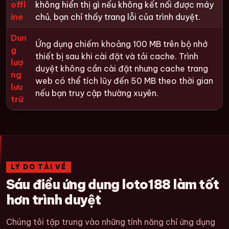
offl
không hiển thị gì nếu không kết nối được máy
ine
chủ, bạn chỉ thấy trang lỗi của trình duyệt.
Dun
Ứng dụng chiếm khoảng 100 MB trên bộ nhớ
g
thiết bị sau khi cài đặt và tải cache. Trình
lượ
duyệt không cần cài đặt nhưng cache trang
ng
web có thể tích lũy đến 50 MB theo thời gian
lưu
nếu bạn truy cập thường xuyên.
trữ
LÝ DO TẢI VỀ
Sáu điều ứng dụng loto188 làm tốt
hơn trình duyệt
Chúng tôi tập trung vào những tính năng chỉ ứng dụng