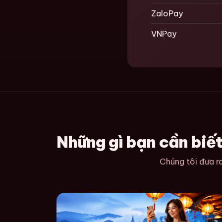
ZaloPay
VNPay
Những gì bạn cần biết
Chúng tôi đưa r