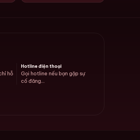
Hotline điện thoại
chỉ hỗ
Gọi hotline nếu bạn gặp sự
cố đăng...