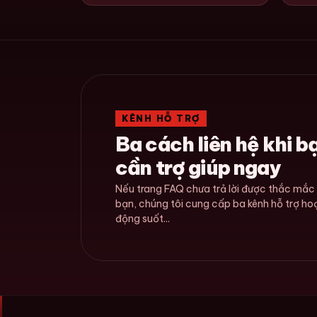
KÊNH HỖ TRỢ
Ba cách liên hệ khi b
cần trợ giúp ngay
Nếu trang FAQ chưa trả lời được thắc mắc
bạn, chúng tôi cung cấp ba kênh hỗ trợ ho
động suốt...