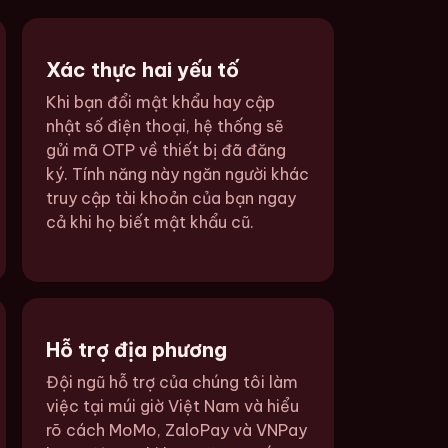
Xác thực hai yếu tố
Khi bạn đổi mật khẩu hay cập
nhật số điện thoại, hệ thống sẽ
gửi mã OTP về thiết bị đã đăng
ký. Tính năng này ngăn người khác
truy cập tài khoản của bạn ngay
cả khi họ biết mật khẩu cũ.
Hỗ trợ địa phương
Đội ngũ hỗ trợ của chúng tôi làm
việc tại múi giờ Việt Nam và hiểu
rõ cách MoMo, ZaloPay và VNPay