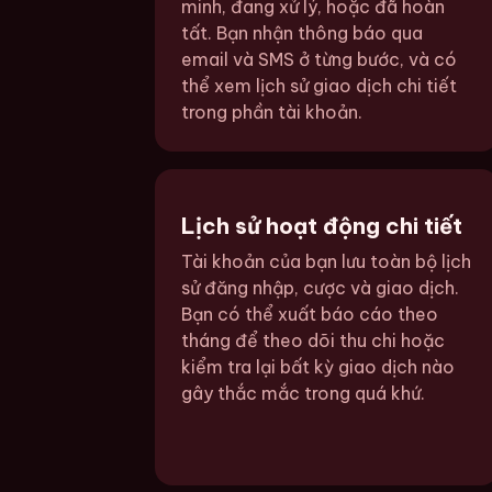
minh, đang xử lý, hoặc đã hoàn
tất. Bạn nhận thông báo qua
email và SMS ở từng bước, và có
thể xem lịch sử giao dịch chi tiết
trong phần tài khoản.
Lịch sử hoạt động chi tiết
Tài khoản của bạn lưu toàn bộ lịch
sử đăng nhập, cược và giao dịch.
Bạn có thể xuất báo cáo theo
tháng để theo dõi thu chi hoặc
kiểm tra lại bất kỳ giao dịch nào
gây thắc mắc trong quá khứ.