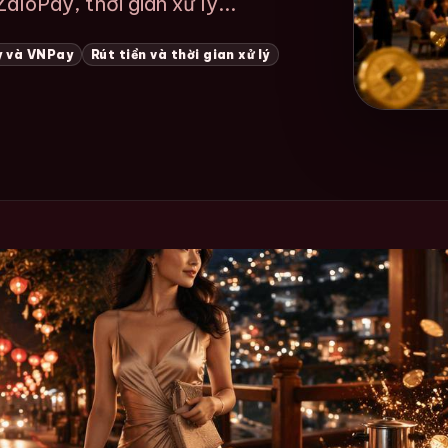
loPay, thời gian xử lý...
y và VNPay
Rút tiền và thời gian xử lý