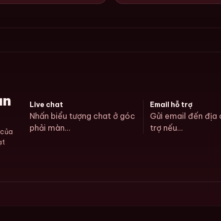
ạn
Live chat
Email hỗ trợ
Nhấn biểu tượng chat ở góc
Gửi email đến địa 
phải màn...
trợ nếu...
 của
ạt